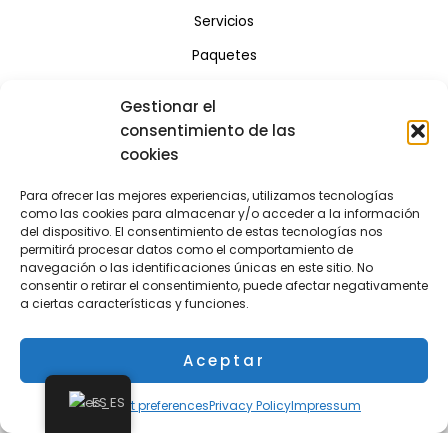
Servicios
Paquetes
Reservas
Gestionar el
Contacto
consentimiento de las
cookies
Clients
Tienda
Para ofrecer las mejores experiencias, utilizamos tecnologías
como las cookies para almacenar y/o acceder a la información
del dispositivo. El consentimiento de estas tecnologías nos
permitirá procesar datos como el comportamiento de
navegación o las identificaciones únicas en este sitio. No
consentir o retirar el consentimiento, puede afectar negativamente
a ciertas características y funciones.
Aceptar
Facebook
ES
Opt-out preferences
Privacy Policy
Impressum
https://www.instagram.com/becsilphotographer/